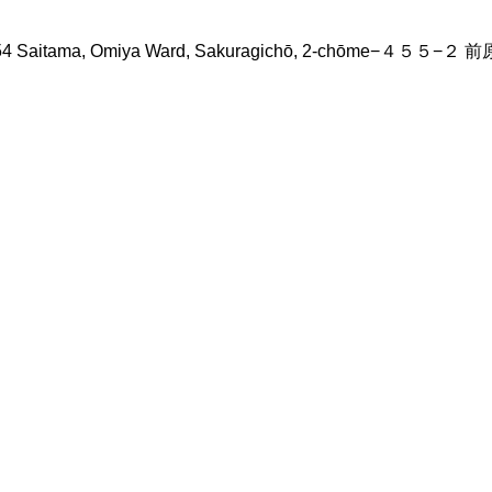
4 Saitama, Omiya Ward, Sakuragichō, 2-chōme−４５５−２ 