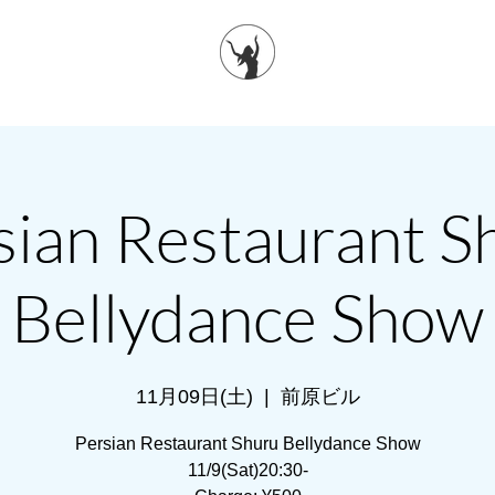
sian Restaurant S
Bellydance Show
11月09日(土)
  |  
前原ビル
Persian Restaurant Shuru Bellydance Show
11/9(Sat)20:30-