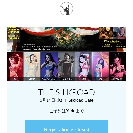
THE SILKROAD
5月14日(水)
  |  
Silkroad Cafe
ご予約はYurieまで
Registration is closed