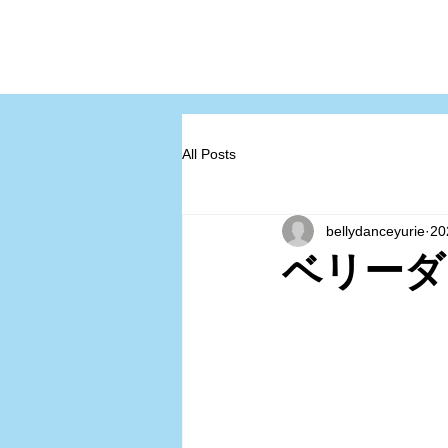
All Posts
bellydanceyurie
2
ベリーダ