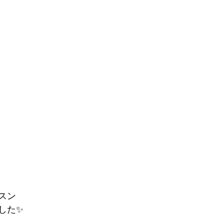
スン
した✨