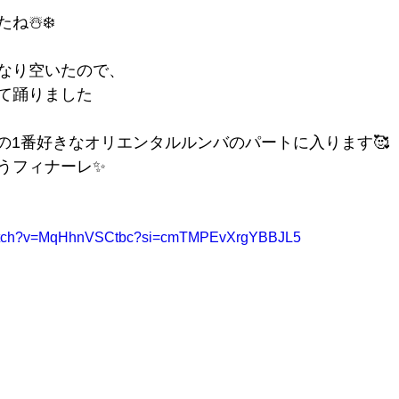
ね☃️❄️
なり空いたので、
て踊りました
私の1番好きなオリエンタルルンバのパートに入ります🥰
うフィナーレ✨
/watch?v=MqHhnVSCtbc?si=cmTMPEvXrgYBBJL5