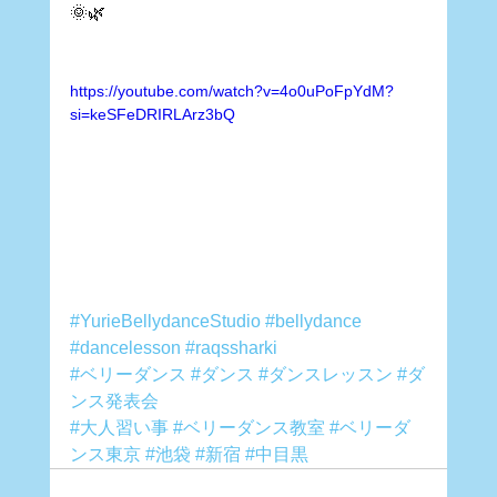
🌞🌿
https://youtube.com/watch?v=4o0uPoFpYdM?
si=keSFeDRIRLArz3bQ
#YurieBellydanceStudio
#bellydance
#dancelesson
#raqssharki
#ベリーダンス
#ダンス
#ダンスレッスン
#ダ
ンス発表会
#大人習い事
#ベリーダンス教室
#ベリーダ
ンス東京
#池袋
#新宿
#中目黒