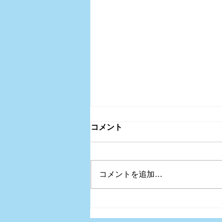
コメント
コメントを追加…
録画受講&対面受講