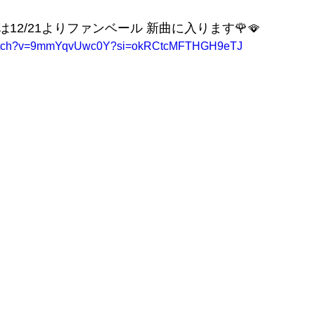
12/21よりファンベール 新曲に入ります🌹🪭
/watch?v=9mmYqvUwc0Y?si=okRCtcMFTHGH9eTJ