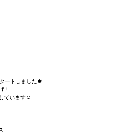
タートしました🍁
げ！
しています☺️
ス