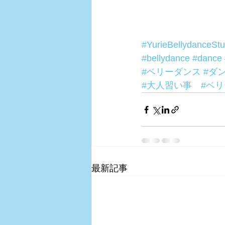
#YurieBellydanceStu
#bellydance
#dance
#ベリーダンス
#ダ
#大人習い事
#ベ
最新記事