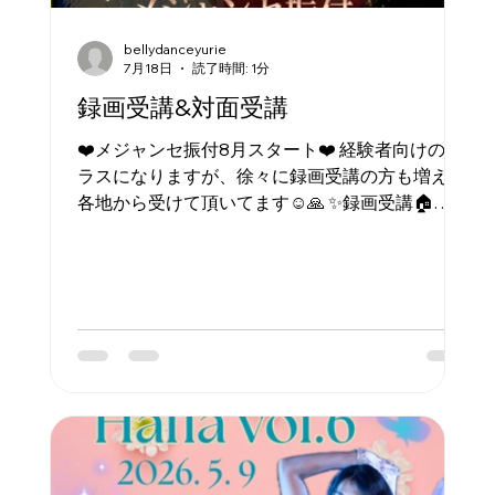
bellydanceyurie
7月18日
読了時間: 1分
録画受講&対面受講
❤️メジャンセ振付8月スタート❤️ 経験者向けのク
ラスになりますが、徐々に録画受講の方も増えて
各地から受けて頂いてます☺️🙏 ✨録画受講🏠
【日程】 8月-11月 全11回 【料金】 ¥6000 /月
(最後の月はビデオ2回なので¥5000) 【お渡しす
るもの】 毎回のレッスン録画60-70分 振付説明
振付音付き ✨対面受講💃 【日程】 8月-11月の水曜3
回/月 14:45-16:00 レッスン日: 7/29, 8/12, 8/19,
9/2, 9/9, 9/16, 10/7, 10/14, 10/21, 11/4, 11/11, 11/18
(全12回) 【場所】 池袋のスタジオ 【お月謝】
¥8200 (上記のオ録画受講と混ぜることも可能。
その場合は対面受講料金になります) 【レッスン
内容】 ストレッチ、ダンス基礎、ベリーダンステ
クニック基礎応用、振付、表現 【振付曲】 メジ