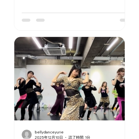
錦糸町 観覧料: ¥2500 ✳︎未就学児無料、小学生
¥1000 Dancers: Ayaka ayumi Arisa Armita え
り Olivia Kana Kinuyo Keiko Satsuki Sayo
Shinobu Dahlia Chieko chisato Tommy TOMO 都
萌 Tomomin ナオコ Natsumi Nozomi hiro Hitomi
Hiroyo Francy マイコ Maho Masako MAMI
MAYU Mariko miku Misa Miyabi Miyuki Monami
Yu
bellydanceyurie
2025年12月10日
読了時間: 1分