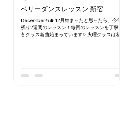
ベリーダンスレッスン 新宿
December⛄️🎄 12月始まったと思ったら、今年は
残り2週間のレッスン！毎回のレッスンを丁寧に◉
各クラス新曲始まっています✨ 火曜クラスは私の
オリジナルメジャンセLayali Yurieが始まりました
昨夜もありがとうございました❤️🙏
#YurieBellydanceStudio #ユリエベリーダンスス
タジオ #bellydance #dance #orientaldance
#dancelesson #raqssharki #danzaárabe #ベリ
ーダンス #ダンス #ダンスレッスン #ダンス発表
会 #大人習い事 #ベリーダンス教室 #ベリーダス
東京 #池袋 #新宿 #中目黒