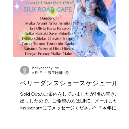
ャンセ Layali Yurie (5”30) 振付: Yurie 公式LINE、
ホームページ、インスタDMよりお申し込みくだ
さい💌 #bellydance
bellydanceyurie
5月1日
読了時間: 2分
ベリーダンスショースケジュール
Sold Outのご案内をしていましたが1名の空きが
出ましたので、ご希望の方はLINE、メールまたは
Instagramにてメッセージください^_^ 🌷年に1
度のスタジオハフラのお知らせです🌷 【Yurie
Studio Hafla Vol.6】 5/9(土) Open: 12:15 Start:
12:40 (15:00頃までに終演) @シルクロードカフェ